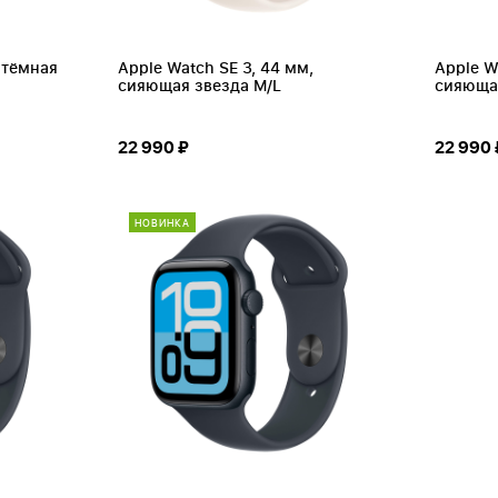
 тёмная
Apple Watch SE 3, 44 мм,
Apple W
сияющая звезда M/L
сияюща
22 990 ₽
22 990 
НОВИНКА