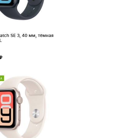
atch SE 3, 40 мм, тёмная
L
₽
КА