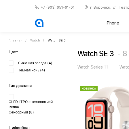
+7 (903) 651-61-01
г. Воронеж, ул. Теат
iPhone
Главная
Watch
Watch SE 3
Watch SE 3
8
Цвет
Сияющая звезда
(4)
Watch Series 11
Watc
Тёмная ночь
(4)
Тип дисплея
НОВИНКА
OLED LTPO с технологией
Retina
Сенсорный
(8)
Циферблат